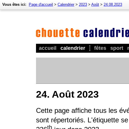
Vous êtes ici:
Page d'accueil
>
Calendrier
>
2023
>
Août
>
24.08.2023
accueil
calendrier
fêtes
sport
24. Août 2023
Cette page affiche tous les év
sont répertoriés. L'étiquette s
th