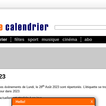
rier
fêtes
sport
musique
cinéma
abo
23
th
 les événements de Lundi, le 28
Août 2023 sont répertoriés. L'étiquette se tr
our dans 2023.
ctuellement stockés à ce jour.
Hello!
X