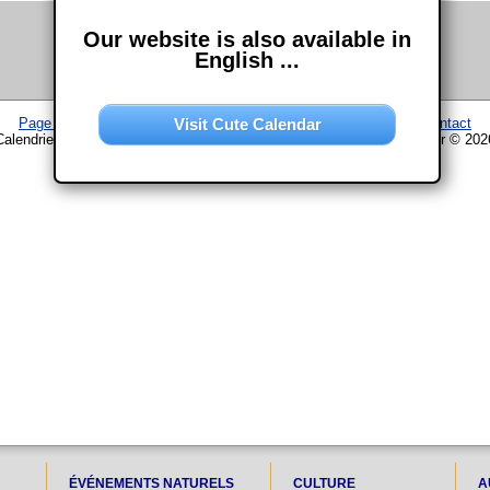
Our website is also available in
English ...
Visit Cute Calendar
Page d'accueil
–
Calendrier
–
Plan du site
–
Mentions légales
–
Contact
Calendrier www.chouette-calendrier.com • 28. Août 2023 – droit d'auteur © 202
ÉVÉNEMENTS NATURELS
CULTURE
A