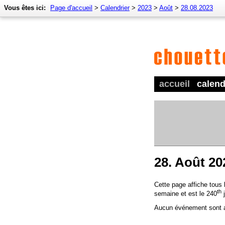
Vous êtes ici:
Page d'accueil
>
Calendrier
>
2023
>
Août
>
28.08.2023
accueil
calend
28. Août 20
Cette page affiche tous
th
semaine et est le 240
j
Aucun événement sont a