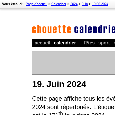
Vous êtes ici:
Page d'accueil
>
Calendrier
>
2024
>
Juin
>
19.06.2024
accueil
calendrier
fêtes
sport
19. Juin 2024
Cette page affiche tous les é
2024 sont répertoriés. L'étique
th