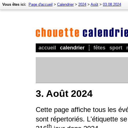
Vous êtes ici:
Page d'accueil
>
Calendrier
>
2024
>
Août
>
03.08.2024
accueil
calendrier
fêtes
sport
3. Août 2024
Cette page affiche tous les é
sont répertoriés. L'étiquette s
th