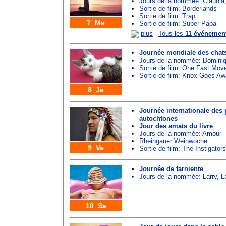
Jours de la nommée:
Claudia
Sortie de film: Borderlands
Sortie de film: Trap
7 Me
Sortie de film: Super Papa
plus
Tous les
11 événemen
Journée mondiale des chat
Jours de la nommée:
Domini
Sortie de film: One Fast Mov
Sortie de film: Knox Goes A
8 Je
Journée internationale des
autochtones
Jour des amats du livre
Jours de la nommée:
Amour
Rheingauer Weinwoche
9 Ve
Sortie de film: The Instigators
Journée de farniente
Jours de la nommée:
Larry
,
L
10 Sa