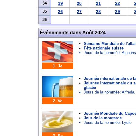
34
19
20
21
22
35
26
27
28
29
36
Événements dans Août 2024
Semaine Mondiale de l'alla
Fête nationale suisse
Jours de la nommée:
Alphon
1 Je
Journée internationale de la
Journée internationale du 
glacée
Jours de la nommée:
Alfreda
2 Ve
Journée Mondiale du Capoei
Jour de la moutarde
Jours de la nommée:
Lydie
3 Sa