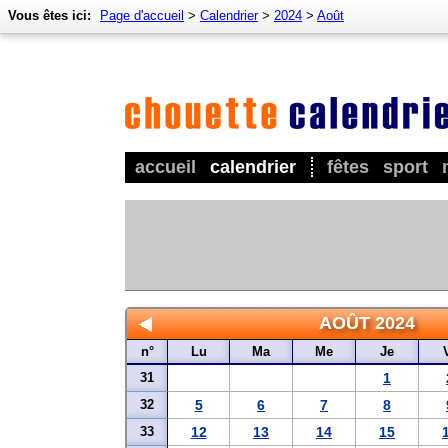
Vous êtes ici:
Page d'accueil
>
Calendrier
>
2024
>
Août
accueil
calendrier
fêtes
sport
AOÛT 2024
n°
Lu
Ma
Me
Je
31
1
32
5
6
7
8
33
12
13
14
15