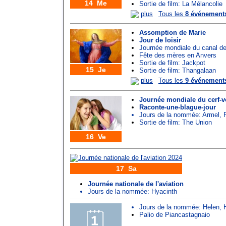
14 Me
Sortie de film: La Mélancolie
plus
Tous les
8 événement
Assomption de Marie
Jour de loisir
Journée mondiale du canal d
Fête des mères en Anvers
Sortie de film: Jackpot
15 Je
Sortie de film: Thangalaan
plus
Tous les
9 événement
Journée mondiale du cerf-v
Raconte-une-blague-jour
Jours de la nommée:
Armel
,
Sortie de film: The Union
16 Ve
17 Sa
Journée nationale de l'aviation
Jours de la nommée:
Hyacinth
Jours de la nommée:
Helen
,
Palio de Piancastagnaio