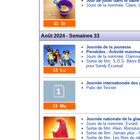
Jour de jouer dans le sable
Jours de la nommée:
Claire
,
11 Di
Août 2024 - Semaines 33
Journée de la jeunesse
Perséides - Activité maxima
Jours de la nommée:
Clariss
Sortie de film: S.O.S. Bikini
pour Sandy Écureuil
12 Lu
Journée internationale des
Palio dei Terzieri
13 Ma
Journée nationale de la glac
Jours de la nommée:
Evrard
Sortie de film: Alien: Romulus
Sortie de film: Jamais plus -
Sortie de film: Les Rois du ra