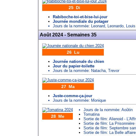
25 Di
Rabiboche-toi-et-bise-lui-jour
Journée mondiale du potager
Jours de la nommée:
Leonard
,
Leonardo
,
Louis
Août 2024 - Semaines 35
26 Lu
Journée nationale du chien
Jour du papier-toilette
Jours de la nommée:
Natacha
,
Trevor
27 Ma
Juste-comme-ça-jour
Jours de la nommée:
Monique
Jours de la nommée:
Aoûtin
Tomatina
28 Me
Sortie de film: Alienoid - L'Af
Sortie de film: La Prisonnièr
Sortie de film: Septembre san
Sortie de film: La Belle affaire