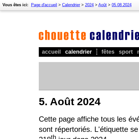
Vous êtes ici:
Page d'accueil
>
Calendrier
>
2024
>
Août
>
05.08.2024
accueil
calendrier
fêtes
sport
5. Août 2024
Cette page affiche tous les év
sont répertoriés. L'étiquette s
th