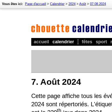
Vous êtes ici:
Page d'accueil
>
Calendrier
>
2024
>
Août
>
07.08.2024
accueil
calendrier
fêtes
sport
7. Août 2024
Cette page affiche tous les év
2024 sont répertoriés. L'étique
th