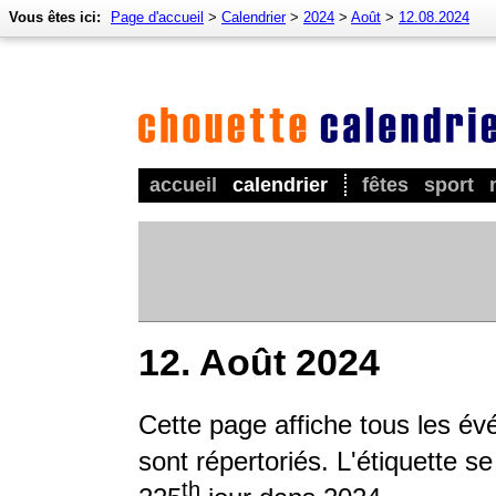
Vous êtes ici:
Page d'accueil
>
Calendrier
>
2024
>
Août
>
12.08.2024
accueil
calendrier
fêtes
sport
12. Août 2024
Cette page affiche tous les év
sont répertoriés. L'étiquette s
th