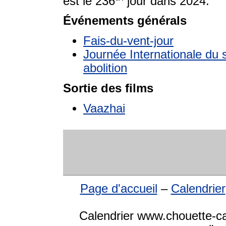
est le 236
jour dans 2024.
Événements générals
Fais-du-vent-jour
Journée Internationale du s
abolition
Sortie des films
Vaazhai
Page d'accueil
–
Calendrier
Calendrier www.chouette-cal