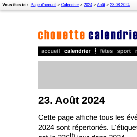
Vous êtes ici:
Page d'accueil
>
Calendrier
>
2024
>
Août
>
23.08.2024
accueil
calendrier
fêtes
sport
23. Août 2024
Cette page affiche tous les é
2024 sont répertoriés. L'étique
th