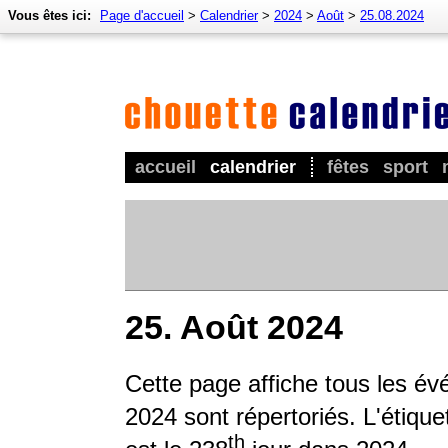
Vous êtes ici:
Page d'accueil
>
Calendrier
>
2024
>
Août
>
25.08.2024
accueil
calendrier
fêtes
sport
25. Août 2024
Cette page affiche tous les é
2024 sont répertoriés. L'étique
th