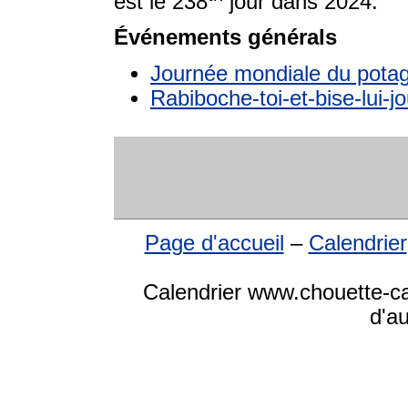
est le 238
jour dans 2024.
Événements générals
Journée mondiale du pota
Rabiboche-toi-et-bise-lui-jo
Page d'accueil
–
Calendrier
Calendrier www.chouette-cal
d'a