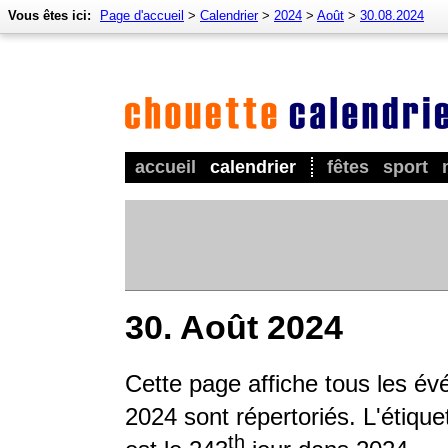
Vous êtes ici:
Page d'accueil
>
Calendrier
>
2024
>
Août
>
30.08.2024
accueil
calendrier
fêtes
sport
30. Août 2024
Cette page affiche tous les é
2024 sont répertoriés. L'étique
th