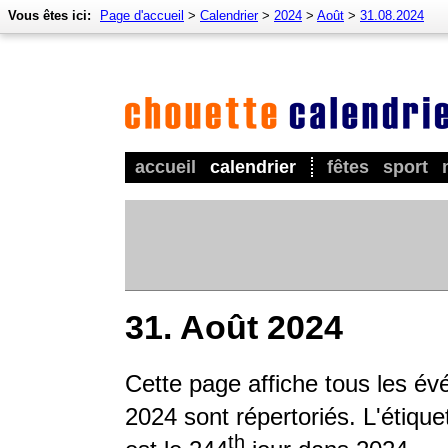
Vous êtes ici:
Page d'accueil
>
Calendrier
>
2024
>
Août
>
31.08.2024
accueil
calendrier
fêtes
sport
31. Août 2024
Cette page affiche tous les é
2024 sont répertoriés. L'étique
th