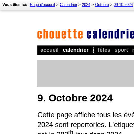
Vous êtes ici:
Page d'accueil
>
Calendrier
>
2024
>
Octobre
>
09.10.2024
accueil
calendrier
fêtes
sport
9. Octobre 2024
Cette page affiche tous les év
2024 sont répertoriés. L'étique
th