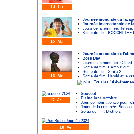
14 Lu
Journée mondiale du lavag
Journée Internationale de 
Jours de la nommée:
Teresa
Sortie de film: BOCCHI THE
15 Ma
Journée mondiale de l'alim
Boss Day
Jours de la nommée:
Gérard
Sortie de film: L'Amour ouf
Sortie de film: Smile 2
16 Me
Sortie de film: Harold et le 
plus
Tous les
14 événemen
Souccot
Pleine lune octobre
17 Je
Journée internationale pour l'é
Jours de la nommée:
Baudoui
Sortie de film: Brothers
18 Ve