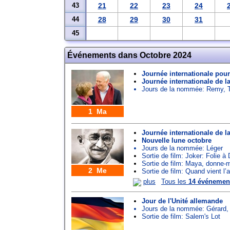
43
21
22
23
24
44
28
29
30
31
45
Événements dans Octobre 2024
Journée internationale pou
Journée internationale de l
Jours de la nommée:
Remy
,
1 Ma
Journée internationale de l
Nouvelle lune octobre
Jours de la nommée:
Léger
Sortie de film: Joker: Folie à
Sortie de film: Maya, donne-mo
2 Me
Sortie de film: Quand vient l
plus
Tous les
14 événemen
Jour de l'Unité allemande
Jours de la nommée:
Gérard
Sortie de film: Salem's Lot