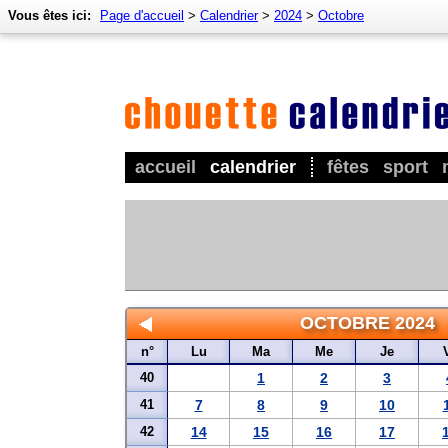
Vous êtes ici:
Page d'accueil
>
Calendrier
>
2024
>
Octobre
accueil
calendrier
fêtes
sport
OCTOBRE 2024
n°
Lu
Ma
Me
Je
40
1
2
3
41
7
8
9
10
42
14
15
16
17