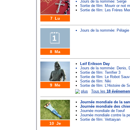
Jours de la nommée:
Serge
Sortie de film: Mourir or not m
Sortie de film: Les Frères M
7 Lu
Jours de la nommée:
Pélagie
8 Ma
Leif Erikson Day
Jours de la nommée:
Denis
,
Sortie de film: Terrifier 3
Sortie de film: Le Robot Sau
Sortie de film: Niki
9 Me
Sortie de film: L’Histoire de
plus
Tous les
18 événemen
Journée mondiale de la san
Journée mondiale des chie
Journée mondiale de l'oeuf
Journée mondiale contre la p
Sortie de film: Vettaiyan
10 Je