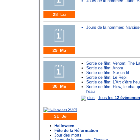
Jours de la nommée:
Jude
,
S
28 Lu
Jours de la nommée:
Narciss
29 Ma
Sortie de film: Venom: The L
Sortie de film: Anora
Sortie de film: Sur un fil
Sortie de film: Le Repli
Sortie de film: L'Art d'être he
30 Me
Sortie de film: Flow, le chat q
l’eau
plus
Tous les
12 événemen
31 Je
Halloween
Fête de la Réformation
Jour des morts
Jours de la nommée:
Quentin