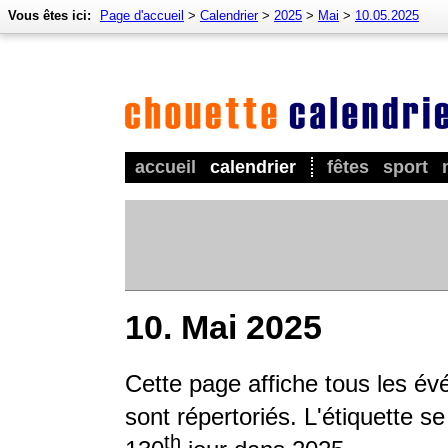
Vous êtes ici:
Page d'accueil
>
Calendrier
>
2025
>
Mai
>
10.05.2025
accueil
calendrier
fêtes
sport
10. Mai 2025
Cette page affiche tous les é
sont répertoriés. L'étiquette s
th