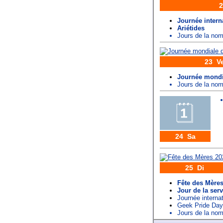
2
Journée interna
Ariétides
Jours de la n
23 V
Journée mondi
Jours de la n
24 Sa
25 Di
Fête des Mère
Jour de la serv
Journée interna
Geek Pride Day
Jours de la n