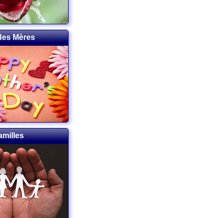
 des Mères
amilles