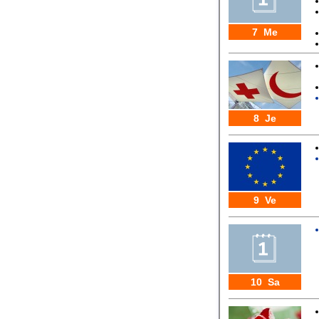
7 Me
8 Je
9 Ve
10 Sa