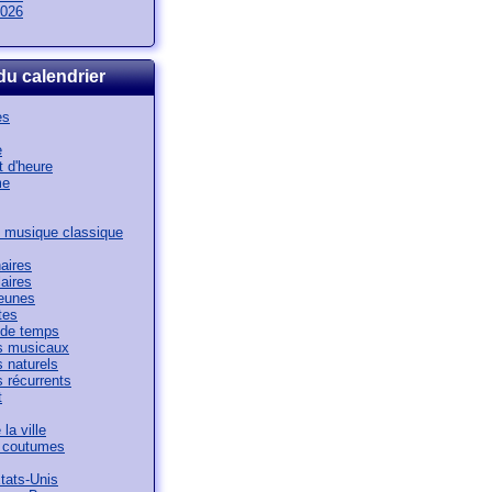
026
du calendrier
es
e
 d'heure
me
 musique classique
aires
aires
jeunes
tes
de temps
 musicaux
 naturels
 récurrents
t
la ville
t coutumes
tats-Unis