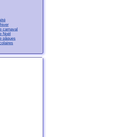
été
hiver
e carnaval
e Noël
e pâques
olaires