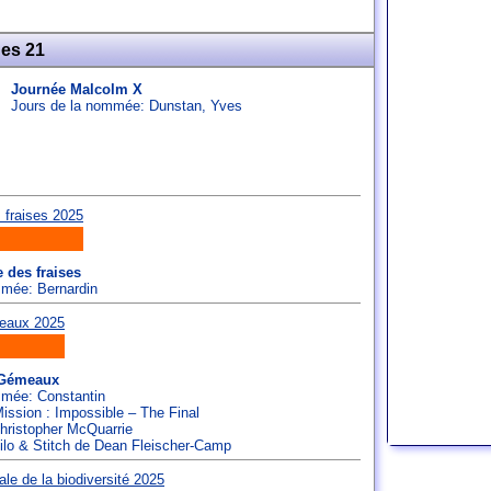
nes 21
Journée Malcolm X
Jours de la nommée:
Dunstan
,
Yves
e des fraises
ommée:
Bernardin
 Gémeaux
ommée:
Constantin
Mission : Impossible – The Final
hristopher McQuarrie
 Lilo & Stitch de Dean Fleischer-Camp