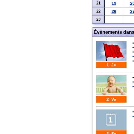
21
19
2
22
26
2
23
Événements dans
1 Je
2 Ve
3 Sa