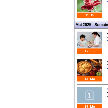
11 Di
Mai 2025 - Semai
12 Lu
13 Ma
14 Me