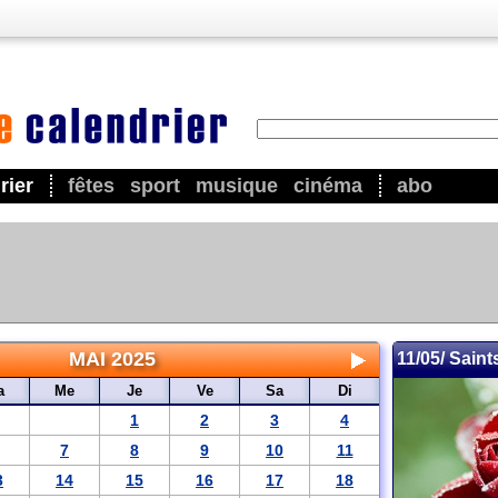
rier
fêtes
sport
musique
cinéma
abo
MAI 2025
11/05/ Saint
a
Me
Je
Ve
Sa
Di
1
2
3
4
7
8
9
10
11
3
14
15
16
17
18