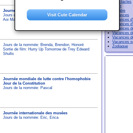
Spectacles
Sport
Journée internationale des familles
Théâtre
Visit Cute Calendar
Jours de la nommée:
Denise
,
Sophia
,
Sophie
Vacances
Aoi Matsuri
Vacances d'
Vacances d'
Vacances d
Vacances d
Vacances d
Vacances sc
Jours de la nommée:
Brenda
,
Brendon
,
Honoré
Zodiaque
Sortie de film: Hurry Up Tomorrow de Trey Edward
Shults
Journée mondiale de lutte contre l'homophobie
Jour de la Constitution
Jours de la nommée:
Pascal
Journée internationale des musées
Jours de la nommée:
Eric
,
Erica