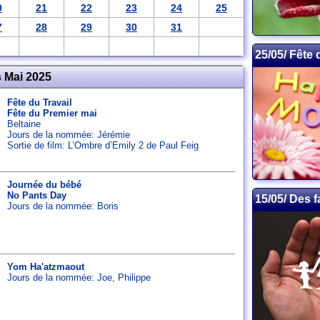
0
21
22
23
24
25
7
28
29
30
31
25/05/ Fête
 Mai 2025
Fête du Travail
Fête du Premier mai
Beltaine
Jours de la nommée:
Jérémie
Sortie de film: L’Ombre d’Emily 2 de Paul Feig
Journée du bébé
No Pants Day
15/05/ Des f
Jours de la nommée:
Boris
Yom Ha'atzmaout
Jours de la nommée:
Joe
,
Philippe