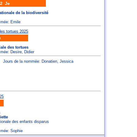
2 Je
tionale de la biodiversité
ommée:
Emile
e
ale des tortues
ommée:
Desire
,
Didier
Jours de la nommée:
Donatien
,
Jessica
s
iette
tionale des enfants disparus
ommée:
Sophie