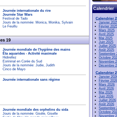
Calendrier
Journée internationale du rire
Journée Star Wars
Calendrier 
Festival de Tado
Jours de la nommée:
Monica
,
Monika
,
Sylvain
Janvier 202
Le Feuillu
Février 202
Mars 2025
Avril 2025
Mai 2025
nes 19
Juin 2025
Juillet 2025
Journée mondiale de l'hygiène des mains
Août 2025
Êta aquarides - Activité maximale
Septembre 
Hidirellez
Octobre 20
Eorininal en Corée du Sud
Novembre 2
Jours de la nommée:
Judie
,
Judith
Décembre 2
Cinco de Mayo
Calendrier 
Janvier 202
Journée internationale sans régime
Février 202
Mars 2026
Avril 2026
Mai 2026
Juin 2026
Juillet 2026
Août 2026
Septembre 
Journée mondiale des orphelins du sida
Octobre 20
Jours de la nommée:
Gisèle
,
Giselle
Novembre 2