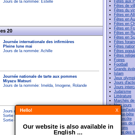
Fêtes aux 
Jours de la nommée:
Estelle
Fêtes de vil
Fêtes du vi
Fêtes en A
Fêtes en Au
Fêtes en Ch
Fêtes en Fr
nes 20
Fêtes en Ru
Fêtes en Su
Journée internationale des infirmières
Fêtes forai
Pleine lune mai
Fêtes natio
Jours de la nommée:
Achille
Fêtes popul
Fêtes religi
Foires
Football
Grands évé
Islam
Journée nationale de tarte aux pommes
Jeux olymp
Miyazu Matsuri
Jours d'acti
Jours de la nommée:
Imelda
,
Imogene
,
Rolande
Jours interc
Judaïsme
Littérature
Marchés de
Nom jours
Paused'aut
Hello!
X
Jours de la nommée:
Matthias
Pense-bête
Sortie de film: Back to Business
Pentecôte
Sortie de film: Destination Finale Bloodlines
Phases de l
Our website is also available in
Saisons
English ...
Sortie des f