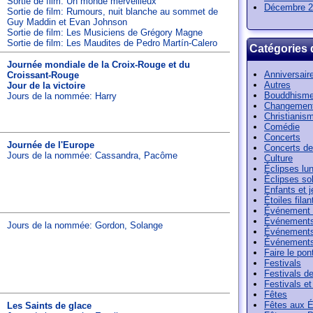
Sortie de film: Un monde merveilleux
Décembre 2
Sortie de film: Rumours, nuit blanche au sommet de
Guy Maddin et Evan Johnson
Sortie de film: Les Musiciens de Grégory Magne
Sortie de film: Les Maudites de Pedro Martín-Calero
Catégories 
Journée mondiale de la Croix-Rouge et du
Anniversair
Croissant-Rouge
Autres
Jour de la victoire
Bouddhism
Jours de la nommée:
Harry
Changement
Christianis
Comédie
Concerts
Journée de l'Europe
Concerts de
Jours de la nommée:
Cassandra
,
Pacôme
Culture
Éclipses lun
Éclipses sol
Enfants et 
Étoiles filan
Événement 
Événements
Jours de la nommée:
Gordon
,
Solange
Événements
Événements
Faire le pon
Festivals
Festivals de 
Festivals e
Fêtes
Fêtes aux É
Les Saints de glace