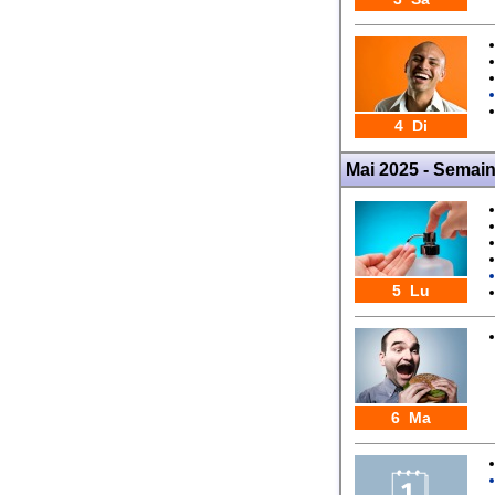
4 Di
Mai 2025 - Semai
5 Lu
6 Ma