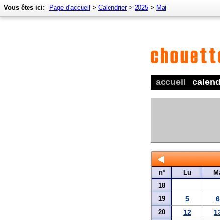
Vous êtes ici:
Page d'accueil
>
Calendrier
>
2025
>
Mai
accueil
calend
n°
Lu
M
18
19
5
6
20
12
1