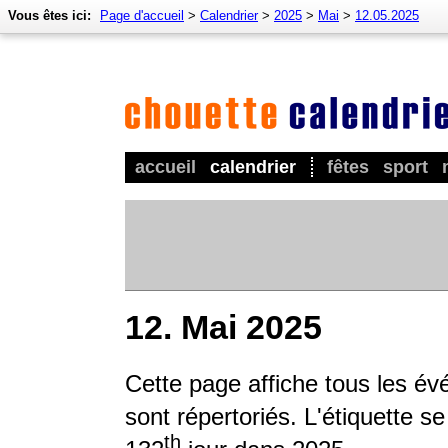
Vous êtes ici:
Page d'accueil
>
Calendrier
>
2025
>
Mai
>
12.05.2025
accueil
calendrier
fêtes
sport
12. Mai 2025
Cette page affiche tous les év
sont répertoriés. L'étiquette s
th