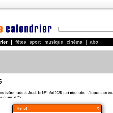
rier
fêtes
sport
musique
cinéma
abo
5
th
 les événements de Jeudi, le 15
Mai 2025 sont répertoriés. L'étiquette se tro
our dans 2025.
Hello!
X