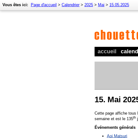
Vous êtes ici:
Page d'accueil
>
Calendrier
>
2025
>
Mai
>
15.05.2025
accueil
calend
15. Mai 202
Cette page affiche tous
th
semaine et est le 135
j
Événements générals
Aoi Matsuri