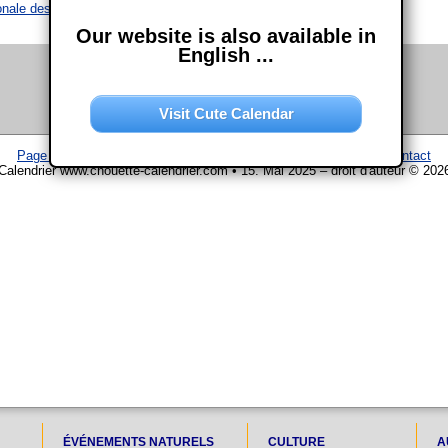
onale des familles
Our website is also available in
English ...
Visit Cute Calendar
Page d'accueil
–
Calendrier
–
Plan du site
–
Mentions légales
–
Contact
Calendrier www.chouette-calendrier.com • 15. Mai 2025 – droit d'auteur © 202
ÉVÉNEMENTS NATURELS
CULTURE
A