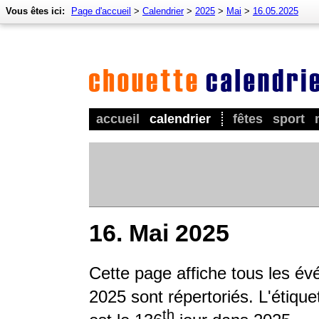
Vous êtes ici:
Page d'accueil
>
Calendrier
>
2025
>
Mai
>
16.05.2025
accueil
calendrier
fêtes
sport
16. Mai 2025
Cette page affiche tous les é
2025 sont répertoriés. L'étique
th