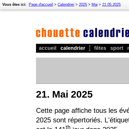
Vous êtes ici:
Page d'accueil
>
Calendrier
>
2025
>
Mai
>
21.05.2025
accueil
calendrier
fêtes
sport
21. Mai 2025
Cette page affiche tous les é
2025 sont répertoriés. L'étique
th