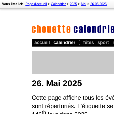
Vous êtes ici:
Page d'accueil
>
Calendrier
>
2025
>
Mai
>
26.05.2025
accueil
calendrier
fêtes
sport
26. Mai 2025
Cette page affiche tous les év
sont répertoriés. L'étiquette s
th