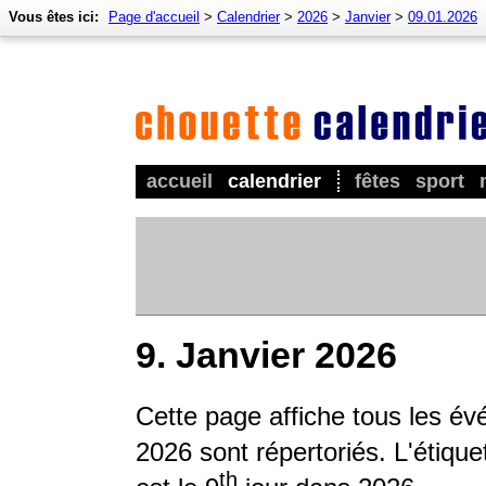
Vous êtes ici:
Page d'accueil
>
Calendrier
>
2026
>
Janvier
>
09.01.2026
accueil
calendrier
fêtes
sport
9. Janvier 2026
Cette page affiche tous les é
2026 sont répertoriés. L'étique
th