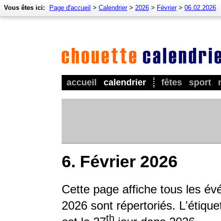
Vous êtes ici:
Page d'accueil
>
Calendrier
>
2026
>
Février
>
06.02.2026
accueil
calendrier
fêtes
sport
6. Février 2026
Cette page affiche tous les é
2026 sont répertoriés. L'étique
th