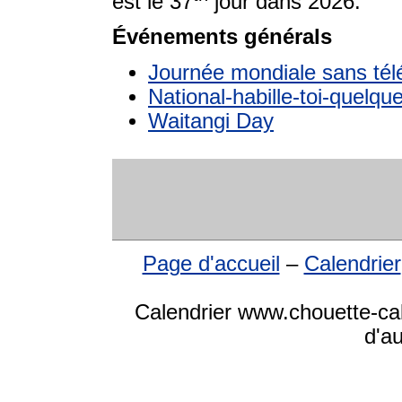
est le 37
jour dans 2026.
Événements générals
Journée mondiale sans tél
National-habille-toi-quelq
Waitangi Day
Page d'accueil
–
Calendrier
Calendrier www.chouette-cale
d'a