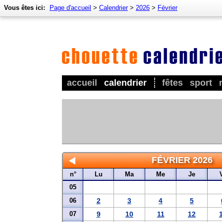
Vous êtes ici:
Page d'accueil
>
Calendrier
>
2026
>
Février
accueil
calendrier
fêtes
sport
FÉVRIER 2026
n°
Lu
Ma
Me
Je
05
06
2
3
4
5
07
9
10
11
12