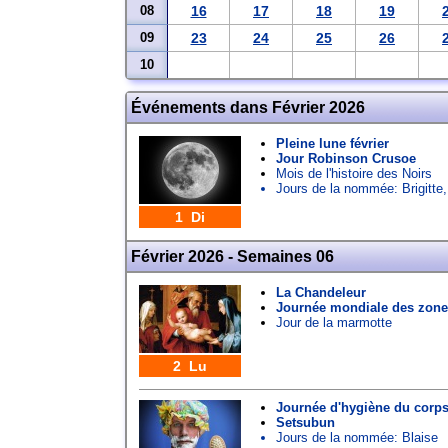
08
16
17
18
19
09
23
24
25
26
10
Événements dans Février 2026
Pleine lune février
Jour Robinson Crusoe
Mois de l'histoire des Noirs
Jours de la nommée:
Brigitte
1 Di
Février 2026 - Semaines 06
La Chandeleur
Journée mondiale des zon
Jour de la marmotte
2 Lu
Journée d'hygiène du corp
Setsubun
Jours de la nommée:
Blaise