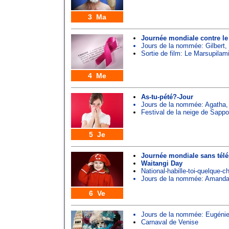
3 Ma
Journée mondiale contre le
Jours de la nommée:
Gilbert
,
Sortie de film: Le Marsupilam
4 Me
As-tu-pété?-Jour
Jours de la nommée:
Agatha
Festival de la neige de Sappo
5 Je
Journée mondiale sans tél
Waitangi Day
National-habille-toi-quelque-
Jours de la nommée:
Amand
6 Ve
Jours de la nommée:
Eugéni
Carnaval de Venise