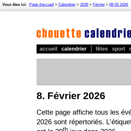
Vous êtes ici:
Page d'accueil
>
Calendrier
>
2026
>
Février
>
08.02.2026
accueil
calendrier
fêtes
sport
8. Février 2026
Cette page affiche tous les é
2026 sont répertoriés. L'étique
th