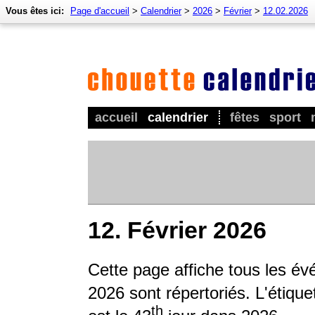
Vous êtes ici:
Page d'accueil
>
Calendrier
>
2026
>
Février
>
12.02.2026
accueil
calendrier
fêtes
sport
12. Février 2026
Cette page affiche tous les év
2026 sont répertoriés. L'étique
th