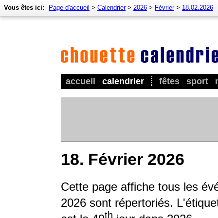
Vous êtes ici:
Page d'accueil
>
Calendrier
>
2026
>
Février
>
18.02.2026
accueil
calendrier
fêtes
sport
18. Février 2026
Cette page affiche tous les é
2026 sont répertoriés. L'étique
th