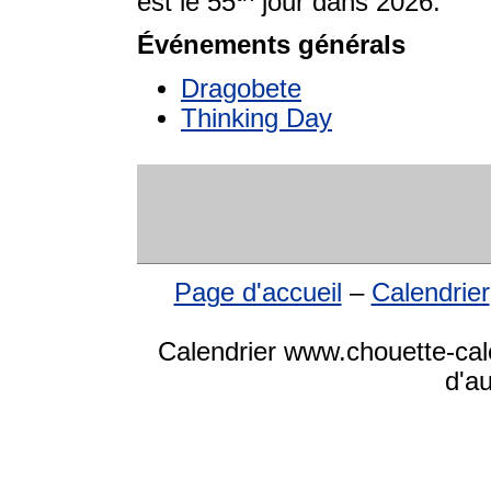
est le 55
jour dans 2026.
Événements générals
Dragobete
Thinking Day
Page d'accueil
–
Calendrier
Calendrier www.chouette-cale
d'a