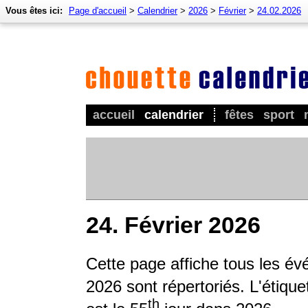
Vous êtes ici:
Page d'accueil
>
Calendrier
>
2026
>
Février
>
24.02.2026
accueil
calendrier
fêtes
sport
24. Février 2026
Cette page affiche tous les é
2026 sont répertoriés. L'étique
th