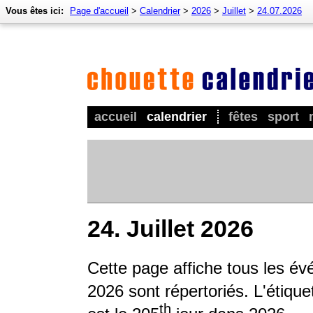
Vous êtes ici:
Page d'accueil
>
Calendrier
>
2026
>
Juillet
>
24.07.2026
accueil
calendrier
fêtes
sport
24. Juillet 2026
Cette page affiche tous les é
2026 sont répertoriés. L'étique
th