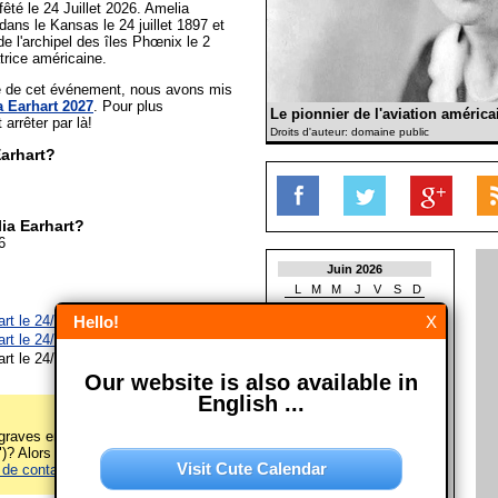
fêté le 24 Juillet 2026. Amelia
dans le Kansas le 24 juillet 1897 et
de l'archipel des îles Phœnix le 2
atrice américaine.
ée de cet événement, nous avons mis
 Earhart 2027
. Pour plus
Le pionnier de l'aviation américa
t arrêter par là!
Droits d'auteur: domaine public
Earhart?
ia Earhart?
6
Juin 2026
L
M
M
J
V
S
D
1
2
3
4
5
6
7
rt le 24/07/2027
Hello!
X
8
9
10
11
12
13
14
rt le 24/07/2028
15
16
17
18
19
20
21
rt le 24/07/2029
22
23
24
25
26
27
28
Our website is also available in
29
30
English ...
Juillet 2026
L
M
M
J
V
S
D
raves erreurs sur cette page
1
2
3
4
5
)? Alors s'il vous plaît écrivez-
Visit Cute Calendar
 de contact
! Merci!
6
7
8
9
10
11
12
13
14
15
16
17
18
19