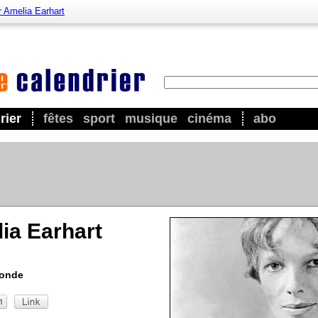
r Amelia Earhart
rier
fêtes
sport
musique
cinéma
abo
ia Earhart
Monde