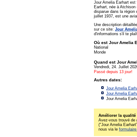
Jour Amelia Earhart est 
Earhart, née à Atchison 
disparue dans la région 
juillet 1937, est une avi
Une description détaill
sur ce site:
Jour Amelia
d'informations s'il te plaî
Où est Jour Amelia 
National
Monde
Quand est Jour Amel
Vendredi, 24. Juillet 202
Passé depuis 13 jour!
Autres dates:
Jour Amelia Earha
Jour Amelia Earha
Jour Amelia Earha
Améliorer la qualité
Avez-vous trouvé de g
("Jour Amelia Earhart"
nous via le
formulaire