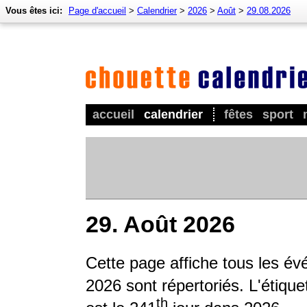
Vous êtes ici:
Page d'accueil
>
Calendrier
>
2026
>
Août
>
29.08.2026
accueil
calendrier
fêtes
sport
29. Août 2026
Cette page affiche tous les é
2026 sont répertoriés. L'étique
th