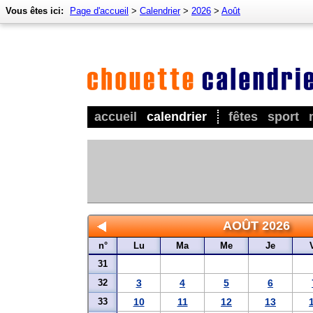
Vous êtes ici:
Page d'accueil
>
Calendrier
>
2026
>
Août
accueil
calendrier
fêtes
sport
AOÛT 2026
n°
Lu
Ma
Me
Je
31
32
3
4
5
6
33
10
11
12
13