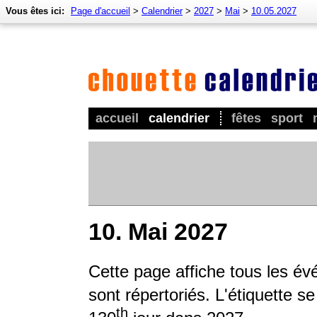
Vous êtes ici:
Page d'accueil
>
Calendrier
>
2027
>
Mai
>
10.05.2027
accueil
calendrier
fêtes
sport
10. Mai 2027
Cette page affiche tous les év
sont répertoriés. L'étiquette s
th