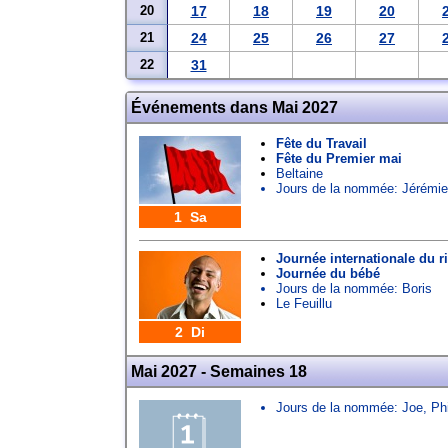
20
17
18
19
20
21
24
25
26
27
22
31
Événements dans Mai 2027
Fête du Travail
Fête du Premier mai
Beltaine
Jours de la nommée:
Jérémie
1 Sa
Journée internationale du ri
Journée du bébé
Jours de la nommée:
Boris
Le Feuillu
2 Di
Mai 2027 - Semaines 18
Jours de la nommée:
Joe
,
Ph