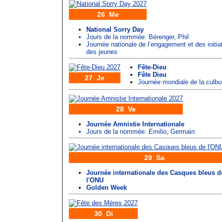
26 Me
National Sorry Day
Jours de la nommée:
Bérenger
,
Phil
Journée nationale de l’engagement et des initia
des jeunes
Fête-Dieu
Fête Dieu
27 Je
Journée mondiale de la culbu
28 Ve
Journée Amnistie Internationale
Jours de la nommée:
Emilio
,
Germain
29 Sa
Journée internationale des Casques bleus d
l'ONU
Golden Week
30 Di