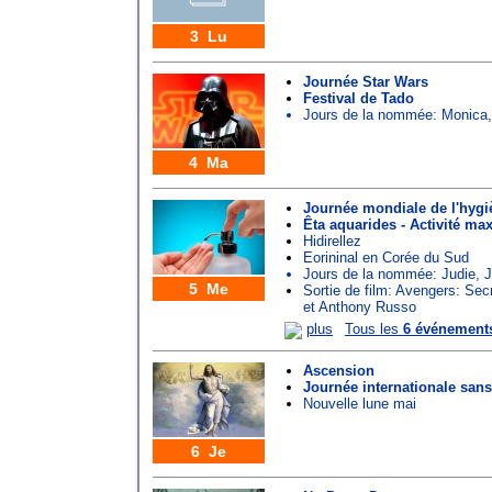
3 Lu
Journée Star Wars
Festival de Tado
Jours de la nommée:
Monica
4 Ma
Journée mondiale de l'hyg
Êta aquarides - Activité ma
Hidirellez
Eorininal en Corée du Sud
Jours de la nommée:
Judie
,
J
5 Me
Sortie de film: Avengers: Se
et Anthony Russo
plus
Tous les
6 événement
Ascension
Journée internationale san
Nouvelle lune mai
6 Je