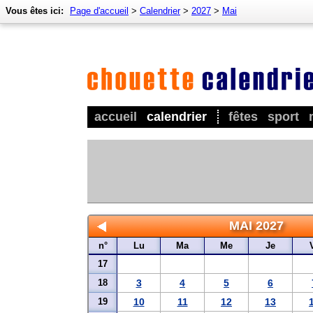
Vous êtes ici:
Page d'accueil
>
Calendrier
>
2027
>
Mai
accueil
calendrier
fêtes
sport
MAI 2027
n°
Lu
Ma
Me
Je
17
18
3
4
5
6
19
10
11
12
13