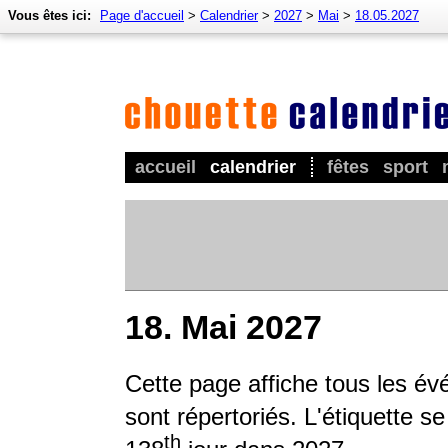
Vous êtes ici:
Page d'accueil
>
Calendrier
>
2027
>
Mai
>
18.05.2027
accueil
calendrier
fêtes
sport
18. Mai 2027
Cette page affiche tous les é
sont répertoriés. L'étiquette s
th