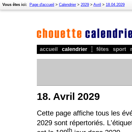
Vous êtes ici:
Page d'accueil
>
Calendrier
>
2029
>
Avril
>
18.04.2029
accueil
calendrier
fêtes
sport
18. Avril 2029
Cette page affiche tous les é
2029 sont répertoriés. L'étique
th