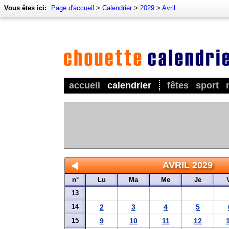
Vous êtes ici:
Page d'accueil
>
Calendrier
>
2029
>
Avril
accueil
calendrier
fêtes
sport
AVRIL 2029
n°
Lu
Ma
Me
Je
13
14
2
3
4
5
15
9
10
11
12