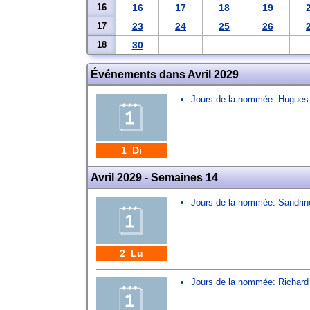
16
16
17
18
19
17
23
24
25
26
18
30
Événements dans Avril 2029
Jours de la nommée:
Hugues
1 Di
Avril 2029 - Semaines 14
Jours de la nommée:
Sandrin
2 Lu
Jours de la nommée:
Richard