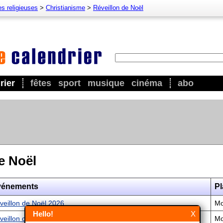
es religieuses
>
Christianisme
>
Réveillon de Noël
rier
fêtes
sport
musique
cinéma
abo
e Noël
vénements
Pl
veillon de Noël 2026
M
Hello!
X
veillon de Noël 2027
M