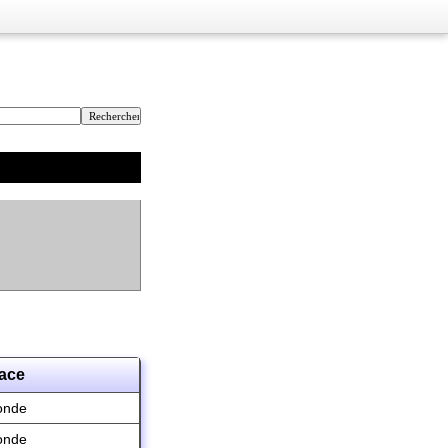
ace
onde
onde