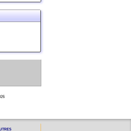
026
UTRES