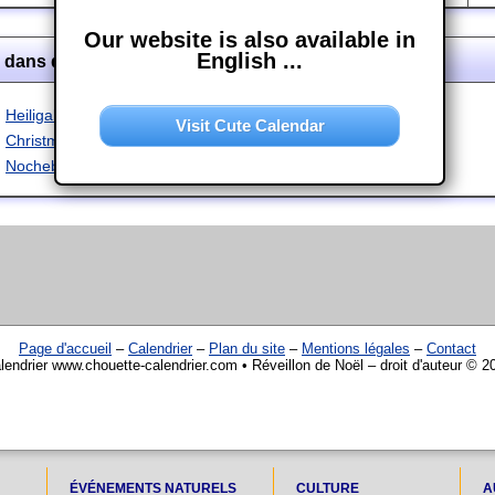
Our website is also available in
English ...
l dans d'autres langues
Heiligabend
Visit Cute Calendar
Christmas Eve
Nochebuena
Page d'accueil
–
Calendrier
–
Plan du site
–
Mentions légales
–
Contact
lendrier www.chouette-calendrier.com • Réveillon de Noël – droit d'auteur © 2
ÉVÉNEMENTS NATURELS
CULTURE
A