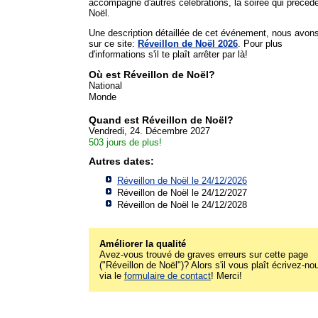
accompagné d'autres célébrations, la soirée qui précèd
Noël.
Une description détaillée de cet événement, nous avon
sur ce site:
Réveillon de Noël 2026
. Pour plus
d'informations s'il te plaît arrêter par là!
Où est Réveillon de Noël?
National
Monde
Quand est Réveillon de Noël?
Vendredi, 24. Décembre 2027
503 jours de plus!
Autres dates:
Réveillon de Noël le 24/12/2026
Réveillon de Noël le 24/12/2027
Réveillon de Noël le 24/12/2028
Améliorer la qualité
Avez-vous trouvé de graves erreurs sur cette page
("Réveillon de Noël")? Alors s'il vous plaît écrivez-no
via le
formulaire de contact
! Merci!