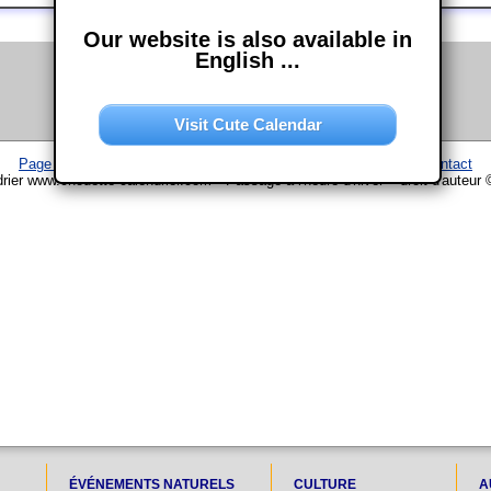
Our website is also available in
English ...
Visit Cute Calendar
Page d'accueil
–
Calendrier
–
Plan du site
–
Mentions légales
–
Contact
rier www.chouette-calendrier.com • Passage à l'heure d'hiver – droit d'auteur
ÉVÉNEMENTS NATURELS
CULTURE
A