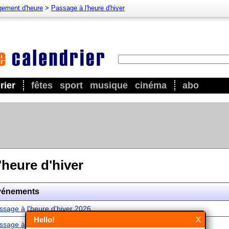
ement d'heure
>
Passage à l'heure d'hiver
rier
fêtes
sport
musique
cinéma
abo
'heure d'hiver
vénements
ssage à l'heure d'hiver 2026
Hello!
X
ssage à l'heure d'hiver 2027