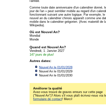
l'année.
Comme toute date anniversaire d'un calendrier donné, l
jour de l'an » peut sembler mobile au regard d'un calendr
fonctionnant suivant une autre logique. Par exemple, le
nouvel an du calendrier chinois apparaît comme une da
mobile dans le calendrier grégorien. (Avec materiél de l
Wikipedia).
Où est Nouvel An?
Mondial
Monde
Quand est Nouvel An?
Vendredi, 1. Janvier 2027
147 jours de plus!
Autres dates:
Nouvel An le 01/01/2028
Nouvel An le 01/01/2029
Nouvel An le 01/01/2030
Améliorer la qualité
Avez-vous trouvé de graves erreurs sur cette page
("Nouvel An")? Alors s'il vous plaît écrivez-nous via l
formulaire de contact
! Merci!