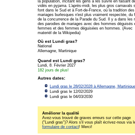
la population, incitant les gens à les suivre en faisant d
vidés en pyjama. L'après-midi, les plus gros carnavals 
font dans le Sud et à Fort-de-France, où la tradition des
mariages burlesques n'est plus vraiment respectée, du f
de la concurrence de la Parade du Sud. Il y a dans les 
des parodies de mariages avec des hommes déguisés 
femmes et des femmes déguisées en hommes. (Avec
materiél de la Wikipedia)
Où est Lundi gras?
National
Allemagne, Martinique
Quand est Lundi gras?
Lundi, 8. Février 2027
182 jours de plus!
Autres dates:
Lundi gras le 28/02/2028 à
Allemagne, Martiniqu
Lundi gras le 12/02/2029
Lundi gras le 04/03/2030
Améliorer la qualité
Avez-vous trouvé de graves erreurs sur cette page
("Lundi gras")? Alors s'il vous plaît écrivez-nous via l
formulaire de contact
! Merci!