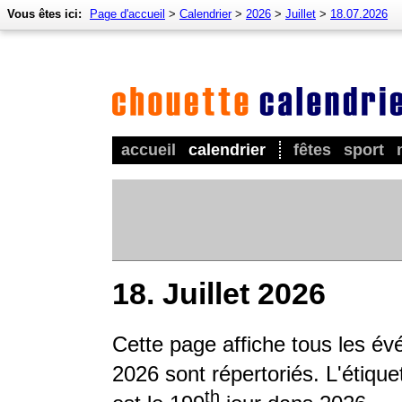
Vous êtes ici:
Page d'accueil
>
Calendrier
>
2026
>
Juillet
>
18.07.2026
accueil
calendrier
fêtes
sport
18. Juillet 2026
Cette page affiche tous les é
2026 sont répertoriés. L'étique
th