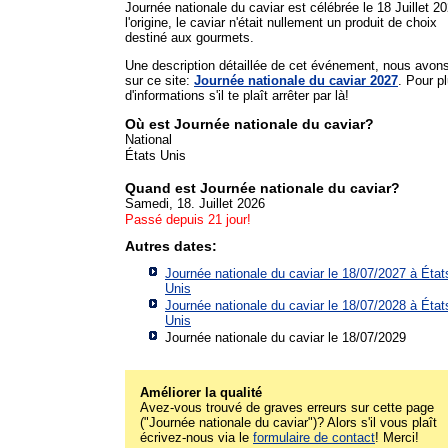
Journée nationale du caviar est célébrée le 18 Juillet 2
l'origine, le caviar n'était nullement un produit de choix
destiné aux gourmets.
Une description détaillée de cet événement, nous avon
sur ce site:
Journée nationale du caviar 2027
. Pour p
d'informations s'il te plaît arrêter par là!
Où est Journée nationale du caviar?
National
États Unis
Quand est Journée nationale du caviar?
Samedi, 18. Juillet 2026
Passé depuis 21 jour!
Autres dates:
Journée nationale du caviar le 18/07/2027 à
État
Unis
Journée nationale du caviar le 18/07/2028 à
État
Unis
Journée nationale du caviar le 18/07/2029
Améliorer la qualité
Avez-vous trouvé de graves erreurs sur cette page
("Journée nationale du caviar")? Alors s'il vous plaît
écrivez-nous via le
formulaire de contact
! Merci!