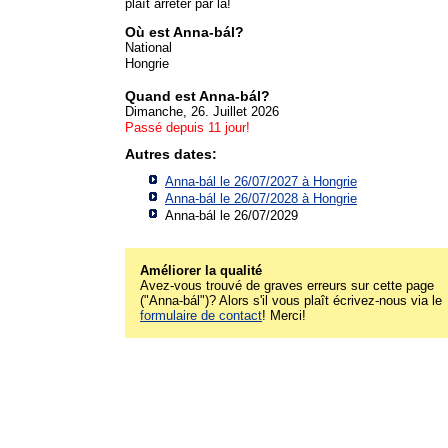
plaît arrêter par là!
Où est Anna-bál?
National
Hongrie
Quand est Anna-bál?
Dimanche, 26. Juillet 2026
Passé depuis 11 jour!
Autres dates:
Anna-bál le 26/07/2027 à
Hongrie
Anna-bál le 26/07/2028 à
Hongrie
Anna-bál le 26/07/2029
Améliorer la qualité
Avez-vous trouvé de graves erreurs sur cette page
("Anna-bál")? Alors s'il vous plaît écrivez-nous via le
formulaire de contact
! Merci!