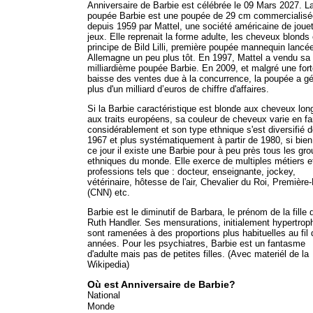
Anniversaire de Barbie est célébrée le 09 Mars 2027. L
poupée Barbie est une poupée de 29 cm commercialisé
depuis 1959 par Mattel, une société américaine de jouet
jeux. Elle reprenait la forme adulte, les cheveux blonds 
principe de Bild Lilli, première poupée mannequin lancé
Allemagne un peu plus tôt. En 1997, Mattel a vendu sa
milliardième poupée Barbie. En 2009, et malgré une for
baisse des ventes due à la concurrence, la poupée a g
plus d'un milliard d’euros de chiffre d'affaires.
Si la Barbie caractéristique est blonde aux cheveux lon
aux traits européens, sa couleur de cheveux varie en fa
considérablement et son type ethnique s'est diversifié 
1967 et plus systématiquement à partir de 1980, si bien
ce jour il existe une Barbie pour à peu près tous les gr
ethniques du monde. Elle exerce de multiples métiers e
professions tels que : docteur, enseignante, jockey,
vétérinaire, hôtesse de l'air, Chevalier du Roi, Premièr
(CNN) etc.
Barbie est le diminutif de Barbara, le prénom de la fille 
Ruth Handler. Ses mensurations, initialement hypertrop
sont ramenées à des proportions plus habituelles au fil
années. Pour les psychiatres, Barbie est un fantasme
d'adulte mais pas de petites filles. (Avec materiél de la
Wikipedia)
Où est Anniversaire de Barbie?
National
Monde