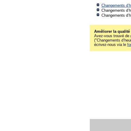
Changements d’he
Changements d’he
Changements d’he
Améliorer la qualité
Avez-vous trouvé de g
("Changements d’heure 
écrivez-nous via le
fo