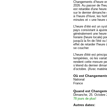
Changements d’heure en 
2026. Au passer de l'heur
est retardée d'une heur
sur le dernier dimanche
à l’heure d’hiver, les ho
minutes et « une heure 
L’heure d’été est un sys
pays consistant à ajuster
généralement une heure 
horaire (heure locale) p
jusqu'à la fin de l'été o
effet de retarder l'heure 
se coucher.
L'heure d'été est princip
tempérées, où les variat
rendent cette mesure per
s’étend du dernier dima
d’octobre. (Avec matérie
Où est Changements
National
France
Quand est Changeme
Dimanche, 25. Octobre 
78 jours de plus!
Autres dates: