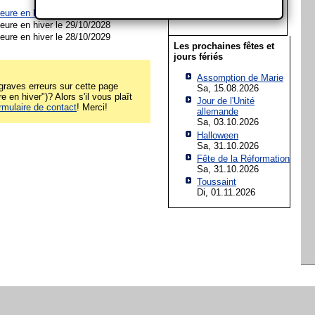
19
20
21
22
23
24
25
ure en hiver le 31/10/2027
26
27
28
29
30
31
ure en hiver le 29/10/2028
ure en hiver le 28/10/2029
Les prochaines fêtes et
jours fériés
Assomption de Marie
raves erreurs sur cette page
Sa, 15.08.2026
en hiver")? Alors s'il vous plaît
Jour de l'Unité
rmulaire de contact
! Merci!
allemande
Sa, 03.10.2026
Halloween
Sa, 31.10.2026
Fête de la Réformation
Sa, 31.10.2026
Toussaint
Di, 01.11.2026