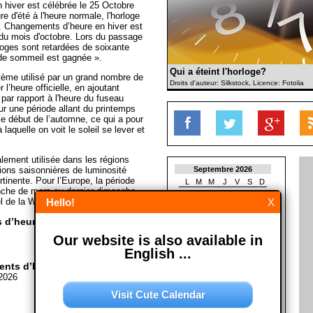
hiver est célébrée le 25 Octobre
e d'été à l'heure normale, l'horloge
e. Changements d’heure en hiver est
 du mois d'octobre. Lors du passage
rloges sont retardées de soixante
de sommeil est gagnée ».
Qui a éteint l'horloge?
tème utilisé par un grand nombre de
Droits d'auteur: Silkstock, Licence: Fotolia
 l’heure officielle, en ajoutant
par rapport à l'heure du fuseau
our une période allant du printemps
u le début de l’automne, ce qui a pour
à laquelle on voit le soleil se lever et
alement utilisée dans les régions
ions saisonnières de luminosité
Septembre 2026
tinente. Pour l’Europe, la période
L
M
M
J
V
S
D
nche de mars au dernier dimanche
1
2
3
4
5
6
l de la Wikipedia)
Hello!
X
7
8
9
10
11
12
13
14
15
16
17
18
19
20
 d’heure en hiver?
21
22
23
24
25
26
27
Our website is also available in
28
29
30
English ...
Octobre 2026
nts d’heure en hiver?
L
M
M
J
V
S
D
2026
1
2
3
4
Visit Cute Calendar
5
6
7
8
9
10
11
12
13
14
15
16
17
18