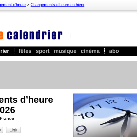
ement d'heure
>
Changements d’heure en hiver
rier
fêtes
sport
musique
cinéma
abo
nts d’heure
2026
 France