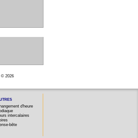
r © 2026
UTRES
hangement d'heure
odiaque
urs intercalaires
oires
ense-bête