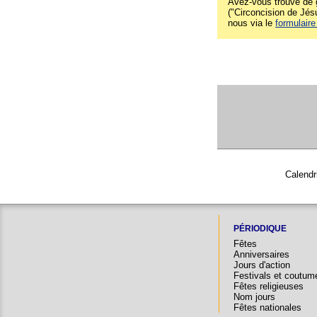
Avez-vous trouvé de g
("Circoncision de Jésu
nous via le
formulaire
Calendr
PÉRIODIQUE
Fêtes
Anniversaires
Jours d'action
Festivals et coutum
Fêtes religieuses
Nom jours
Fêtes nationales