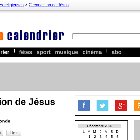
es religieuses
>
Circoncision de Jésus
rier
fêtes
sport
musique
cinéma
abo
ion de Jésus
Monde
Décembre 2026
L
M
M
J
V
S
D
1
2
3
4
5
6