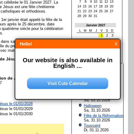
7
8
9
10
11
12
13
st célébrée le 01 Janvier 2027. La
de Jésus est une fête chrétienne
14
15
16
17
18
19
20
 catholiques et orthodoxes.
21
22
23
24
25
26
27
28
29
30
31
1er janvier était appelé la fête de la
jours après le 25 décembre, date
Janvier 2027
u quatrième siècle pour la célébration
L
M
M
J
V
S
D
s.
1
2
3
4
5
6
7
8
9
10
, dans sa forme la plus répandue,
Hello!
X
11
12
13
14
15
16
17
elle du prépuce, laissant ainsi le gland
18
19
20
21
22
23
24
vec matériel de la Wikipedia)
25
26
27
28
29
30
31
 de Jésus?
Our website is also available in
English ...
Les prochaines fêtes et
jours fériés
ion de Jésus?
Assomption de Marie
27
Visit Cute Calendar
Sa, 15.08.2026
Jour de l'Unité
allemande
Sa, 03.10.2026
Jésus le 01/01/2028
Halloween
Jésus le 01/01/2029
Sa, 31.10.2026
Jésus le 01/01/2030
Fête de la Réformation
Sa, 31.10.2026
Toussaint
Di, 01.11.2026