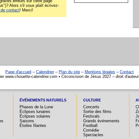
raves erreurs sur cette page
s")? Alors s'il vous plaît écrivez-
 de contact
! Merci!
Page d'accueil
–
Calendrier
–
Plan du site
–
Mentions légales
–
Contact
ier www.chouette-calendrier.com • Circoncision de Jésus 2027 – droit d'auteu
ÉVÉNEMENTS NATURELS
CULTURE
A
Phases de la Lune
Concerts
C
Éclipses lunaires
Sortie des films
Z
Éclipses solaires
Festivals
Jo
es
Saisons
Grands événements
F
Étoiles filantes
Football
P
Comédie
Spectacles