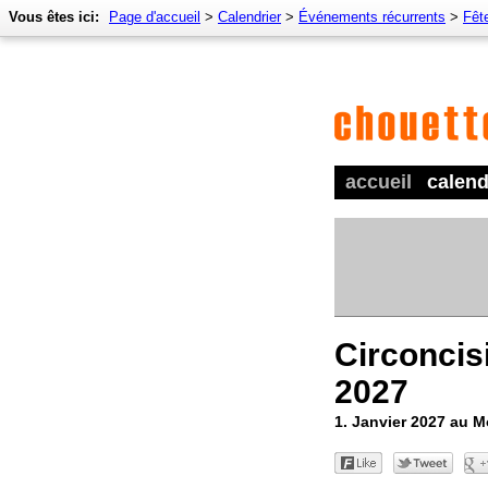
Vous êtes ici:
Page d'accueil
>
Calendrier
>
Événements récurrents
>
Fêt
accueil
calend
Circoncis
2027
1. Janvier 2027 au 