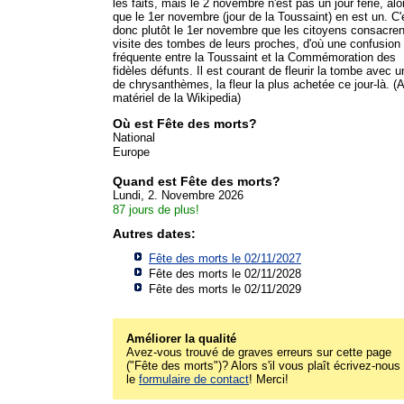
les faits, mais le 2 novembre n'est pas un jour férié, alo
que le 1er novembre (jour de la Toussaint) en est un. C'
donc plutôt le 1er novembre que les citoyens consacren
visite des tombes de leurs proches, d'où une confusion
fréquente entre la Toussaint et la Commémoration des
fidèles défunts. Il est courant de fleurir la tombe avec u
de chrysanthèmes, la fleur la plus achetée ce jour-là. (
matériel de la Wikipedia)
Où est Fête des morts?
National
Europe
Quand est Fête des morts?
Lundi, 2. Novembre 2026
87 jours de plus!
Autres dates:
Fête des morts le 02/11/2027
Fête des morts le 02/11/2028
Fête des morts le 02/11/2029
Améliorer la qualité
Avez-vous trouvé de graves erreurs sur cette page
("Fête des morts")? Alors s'il vous plaît écrivez-nous
le
formulaire de contact
! Merci!