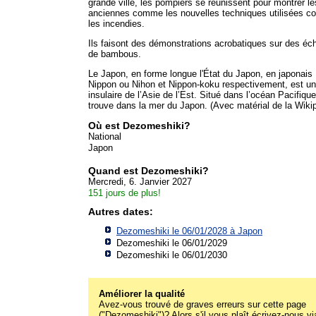
grande ville, les pompiers se réunissent pour montrer le
anciennes comme les nouvelles techniques utilisées co
les incendies.
Ils faisont des démonstrations acrobatiques sur des éch
de bambous.
Le Japon, en forme longue l'État du Japon, en japonais
Nippon ou Nihon et Nippon-koku respectivement, est u
insulaire de l’Asie de l’Est. Situé dans l’océan Pacifique,
trouve dans la mer du Japon. (Avec matérial de la Wiki
Où est Dezomeshiki?
National
Japon
Quand est Dezomeshiki?
Mercredi, 6. Janvier 2027
151 jours de plus!
Autres dates:
Dezomeshiki le 06/01/2028 à
Japon
Dezomeshiki le 06/01/2029
Dezomeshiki le 06/01/2030
Améliorer la qualité
Avez-vous trouvé de graves erreurs sur cette page
("Dezomeshiki")? Alors s'il vous plaît écrivez-nous vi